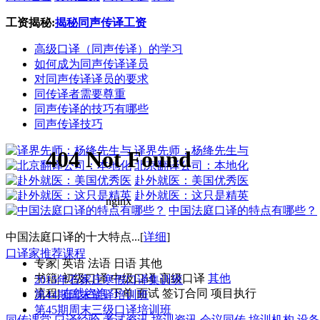
工资揭秘:
揭秘同声传译工资
高级口译（同声传译）的学习
如何成为同声传译译员
对同声传译译员的要求
同传译者需要尊重
同声传译的技巧有哪些
同声传译技巧
译界先师：杨绛先生与
北京翻译公司：本地化
赴外就医：美国优秀医
赴外就医：这只是精英
中国法庭口译的特点有哪些？
中国法庭口译的十大特点...[
详细
]
口译家推荐课程
专家
|
英语
法语
日语
其他
书籍
|
初级口译
中级口译
高级口译
其他
2015年石家庄寒假口译集训班
流程
|
在线咨询
下单
面试
签订合同
项目执行
第44期周末笔译培训班
第45期周末三级口译培训班
同传课堂
口译经验
考试资讯
培训资讯
会议同传
培训机构
设备