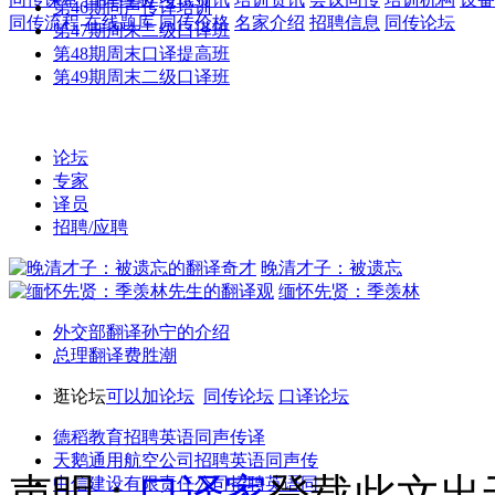
第46期同声传译培训
同传流程
在线题库
同传价格
名家介绍
招聘信息
同传论坛
第47期周末二级口译班
第48期周末口译提高班
第49期周末二级口译班
论坛
专家
译员
招聘/应聘
晚清才子：被遗忘
缅怀先贤：季羡林
外交部翻译孙宁的介绍
总理翻译费胜潮
逛论坛
可以加论坛
同传论坛
口译论坛
德稻教育招聘英语同声传译
天鹅通用航空公司招聘英语同声传
声明：
口译家
登载此文出
中信建设有限责任公司招聘英语同