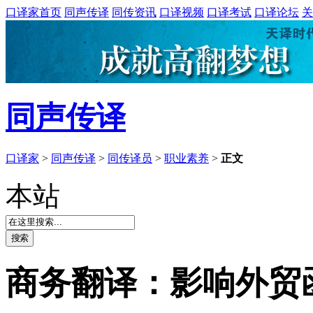
口译家首页
同声传译
同传资讯
口译视频
口译考试
口译论坛
关
同声传译
口译家
>
同声传译
>
同传译员
>
职业素养
>
正文
本站
商务翻译：影响外贸