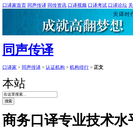
口译家首页
同声传译
同传资讯
口译视频
口译考试
口译论坛
关
同声传译
口译家
>
同声传译
>
认证机构
>
机构排行
>
正文
本站
商务口译专业技术水平