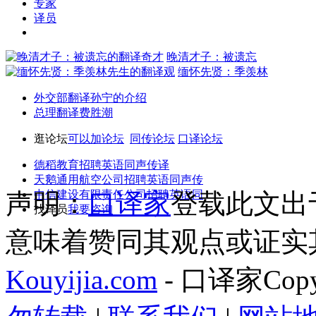
专家
译员
晚清才子：被遗忘
缅怀先贤：季羡林
外交部翻译孙宁的介绍
总理翻译费胜潮
逛论坛
可以加论坛
同传论坛
口译论坛
德稻教育招聘英语同声传译
天鹅通用航空公司招聘英语同声传
声明：
中信建设有限责任公司招聘英语同
口译家
登载此文出
找译员
我要咨询
意味着赞同其观点或证实
Kouyijia.com
- 口译家Copyr