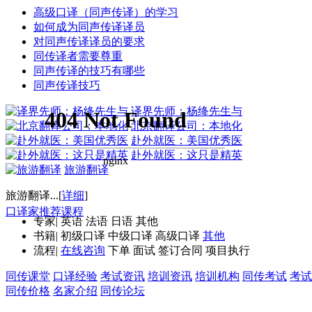
高级口译（同声传译）的学习
如何成为同声传译译员
对同声传译译员的要求
同传译者需要尊重
同声传译的技巧有哪些
同声传译技巧
译界先师：杨绛先生与
北京翻译公司：本地化
赴外就医：美国优秀医
赴外就医：这只是精英
旅游翻译
旅游翻译...[
详细
]
口译家推荐课程
专家
|
英语
法语
日语
其他
书籍
|
初级口译
中级口译
高级口译
其他
流程
|
在线咨询
下单
面试
签订合同
项目执行
同传课堂
口译经验
考试资讯
培训资讯
培训机构
同传考试
考试
同传价格
名家介绍
同传论坛