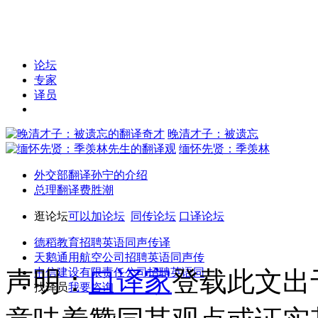
论坛
专家
译员
晚清才子：被遗忘
缅怀先贤：季羡林
外交部翻译孙宁的介绍
总理翻译费胜潮
逛论坛
可以加论坛
同传论坛
口译论坛
德稻教育招聘英语同声传译
天鹅通用航空公司招聘英语同声传
声明：
中信建设有限责任公司招聘英语同
口译家
登载此文出
找译员
我要咨询