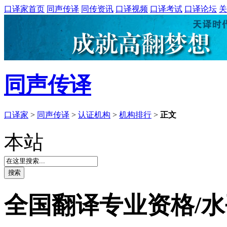
口译家首页
同声传译
同传资讯
口译视频
口译考试
口译论坛
关
同声传译
口译家
>
同声传译
>
认证机构
>
机构排行
>
正文
本站
全国翻译专业资格/水