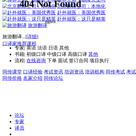
北京翻译公司：本地化
赴外就医：美国优秀医
赴外就医：这只是精英
旅游翻译
旅游翻译...[
详细
]
口译家推荐课程
专家
|
英语
法语
日语
其他
书籍
|
初级口译
中级口译
高级口译
其他
流程
|
在线咨询
下单
面试
签订合同
项目执行
同传课堂
口译经验
考试资讯
培训资讯
培训机构
同传考试
考试
同传价格
名家介绍
同传论坛
论坛
专家
译员