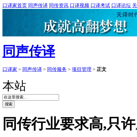
口译家首页
同声传译
同传资讯
口译视频
口译考试
口译论坛
关
同声传译
口译家
>
同声传译
>
同传服务
>
项目管理
>
正文
本站
同传行业要求高,只