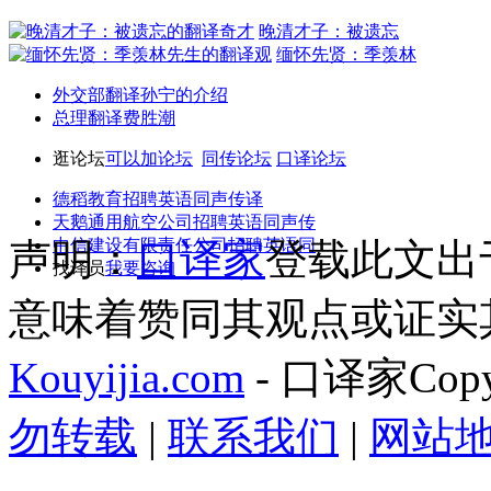
晚清才子：被遗忘
缅怀先贤：季羡林
外交部翻译孙宁的介绍
总理翻译费胜潮
逛论坛
可以加论坛
同传论坛
口译论坛
德稻教育招聘英语同声传译
天鹅通用航空公司招聘英语同声传
声明：
中信建设有限责任公司招聘英语同
口译家
登载此文出
找译员
我要咨询
意味着赞同其观点或证实
Kouyijia.com
- 口译家Copyr
勿转载
|
联系我们
|
网站